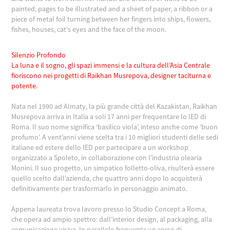
painted, pages to be illustrated and a sheet of paper, a ribbon or a
piece of metal foil turning between her fingers into ships, flowers,
fishes, houses, cat's eyes and the face of the moon.
Silenzio Profondo
La luna e il sogno, gli spazi immensi e la cultura dell’Asia Centrale
fioriscono nei progetti di Raikhan Musrepova, designer taciturna e
potente.
Nata nel 1990 ad Almaty, la più grande città del Kazakistan, Raikhan
Musrepova arriva in Italia a soli 17 anni per frequentare lo IED di
Roma. Il suo nome significa ‘basilico viola’, inteso anche come ‘buon
profumo’. A vent’anni viene scelta tra i 10 migliori studenti delle sedi
italiane ed estere dello IED per partecipare a un workshop
organizzato a Spoleto, in collaborazione con l’industria olearia
Monini. Il suo progetto, un simpatico folletto-oliva, risulterà essere
quello scelto dall’azienda, che quattro anni dopo lo acquisterà
definitivamente per trasformarlo in personaggio animato.
Appena laureata trova lavoro presso lo Studio Concept a Roma,
che opera ad ampio spettro: dall’interior design, al packaging, alla
comunicazione visiva. In parallelo frequenta un corso di