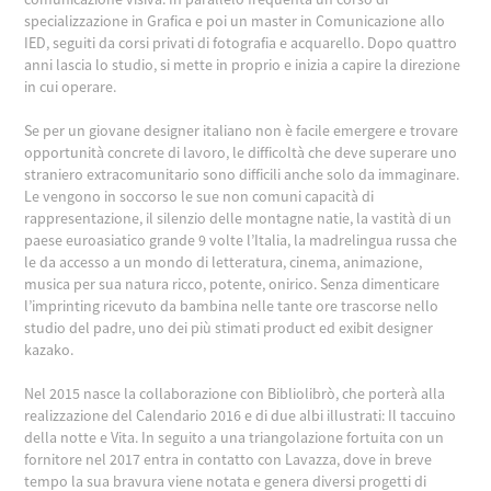
specializzazione in Grafica e poi un master in Comunicazione allo
IED, seguiti da corsi privati di fotografia e acquarello. Dopo quattro
anni lascia lo studio, si mette in proprio e inizia a capire la direzione
in cui operare.
Se per un giovane designer italiano non è facile emergere e trovare
opportunità concrete di lavoro, le difficoltà che deve superare uno
straniero extracomunitario sono difficili anche solo da immaginare.
Le vengono in soccorso le sue non comuni capacità di
rappresentazione, il silenzio delle montagne natie, la vastità di un
paese euroasiatico grande 9 volte l’Italia, la madrelingua russa che
le da accesso a un mondo di letteratura, cinema, animazione,
musica per sua natura ricco, potente, onirico. Senza dimenticare
l’imprinting ricevuto da bambina nelle tante ore trascorse nello
studio del padre, uno dei più stimati product ed exibit designer
kazako.
Nel 2015 nasce la collaborazione con Bibliolibrò, che porterà alla
realizzazione del Calendario 2016 e di due albi illustrati: Il taccuino
della notte e Vita. In seguito a una triangolazione fortuita con un
fornitore nel 2017 entra in contatto con Lavazza, dove in breve
tempo la sua bravura viene notata e genera diversi progetti di